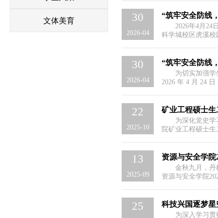
明活动背景与意义
记重要回信精神，
“筑牢安全防线
30
文体美育
2026年4月
育班会顺利举行
2026-04
科学城校区虎溪校
上线下相结合的形
话。
“筑牢安全防线
30
为切实加强学
全教育班会顺利
2026-04
2026 年 4 月 
矿业工程硕士生
22
为深化党史学
2025-10
院矿业工程硕士生
奋进”联合观影主
大的视角和细腻的
战的历史。影片中
资源与安全学院
13
一...
金秋九月，丹
2025-09
资源与安全学院2
院长聂百胜，副院
彬伟、张振宇、甘
博士研究生221
科技兴国逐梦星
25
书...
为深入学习贯