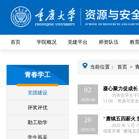
首页
学院概况
党建平台
师资队伍
教
当前位置：
首页
>
青春学工
凝心聚力促成长
02
党团建设
为夯实学生干
2026-06
11:00，资源与
成、辅导员董婧蒙
评奖评优
以高度肯定。他表
诸多压力，其坚守
"赓续五四薪火 
20
勤工助学
干部放下...
2026 年 5
推优活动圆满落
2026-05
动室开展 “赓续
尹周蝉主持，全班
学生风采