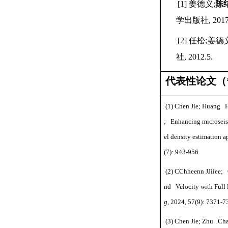
[1]
姜德义
;
陈
学出版社
, 201
[2]
任松
;
姜德
社
, 2012.5.
代表性论文
（
(1) Chen Jie; Huang 
; Enhancing microseism
el density estimation 
(7): 943-956
(2) CChheenn JJiiee; 
nd Velocity with Full
g
, 2024, 57(9): 7371-7
(3) Chen Jie; Zhu Cha