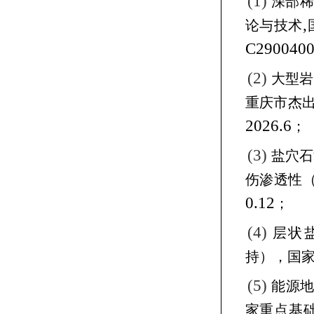
(1)
深部
,
论与技术
C2900400
(2)
大型岩
重庆市杰
2026.6
；
(3)
盐穴石
伤渗透性
0.12
；
(4)
层状
持），国
(5)
能源
家重点基