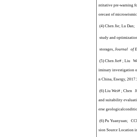
ntitative pre-warning f
orecast of microseismic
(4) Chen Jie; Lu Dan; 
study and optimization
storages,
Journal of E
(5) Chen Jie# ; Liu We
iminary investigation 
n China, Energy, 2017.
(6) Liu Wei# ; Chen J
and suitability evalua
erse geologicalcondit
(6) Pu Yuanyuan; CChh
sion Source Location i