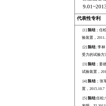
9.01~201
代表性专利
[1]
陈结
；任
验装置，
2011.
[2]
陈结
;
李林
受力的试验方
[3]
陈结
；姜
试验装置，
201
[4]
陈结
；张
置，
2015.10.7
[5]
陈结
;
任松
;
发明，
ZL2013