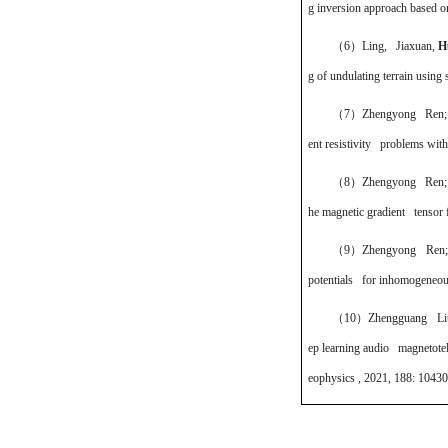
g inversion approach based 
（6）
Ling, Jiaxuan,
H
g of undulating terrain usi
（7）
Zhengyong Ren
ent resistivity problems wit
（8）
Zhengyong Ren
he magnetic gradient tensor
（9）
Zhengyong Ren
potentials for inhomogeneous
（10）
Zhengguang Li
ep learning audio magnetotel
eophysics , 2021, 188: 10430