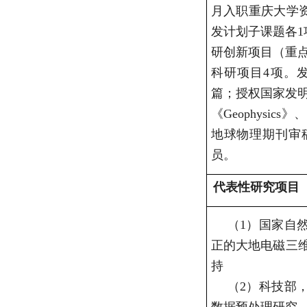
月入职重庆大学
发计划子课题各
1
研创新项目（重
科研项目
4
项。
篇；授权国家发
《
Geophysics
》、
地球物理期刊审
员。
代表性研究项目
（1）
国家自
正的大地电磁三
持
（2）
科技部