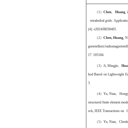
（1）
Chen
,
Huang
, 
tetrahedral grids: Applicati
(4): e2024JB030405.
（2）
Chen, Huang
, N
gnetotelluric/radiomagnetote
17: 105184.
（3）
Ji, Mingjie,
Hua
hod Based on Lightweight E
3.
（4）
Yu, Nian, Hong
structured finite element mod
ock, IEEE Transactions on G
（5）
Yu, Nian, Chenk