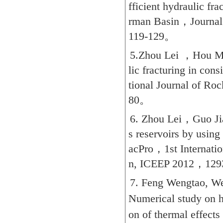
fficient hydraulic fra
rman Basin
，
Journal
119-129
。
5.Zhou Lei
，
Hou MZ
lic fracturing in con
tional Journal of Ro
80
。
6. Zhou Lei
，
Guo Ji
s reservoirs by usin
acPro
，
1st Internat
n, ICEEP 2012
，
129
7. Feng Wengtao, We
Numerical study on hy
on of thermal effec