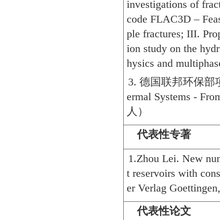
investigations of fra
code FLAC3D – Feasibi
ple fractures; III. Pr
ion study on the hydr
hysics and multiphas
3.
德国联邦环保部
ermal Systems - From
人）
代表性专著
1.Zhou Lei.
New nume
t reservoirs with con
er Verlag Goettinge
代表性论文