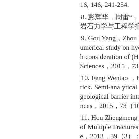
16, 146, 241-254.
8.
彭辉华，周雷
*
岩石力学与工程学
9. Gou Yang
，
Zhou 
umerical study on hyd
h consideration of (
Sciences
，
2015
，
73
10. Feng Wentao
，
rick. Semi-analytical
geological barrier in
nces
，
2015
，
73
（
1
11. Hou Zhengmeng
of Multiple Fractures
e
，
2013
，
39
（
3
）