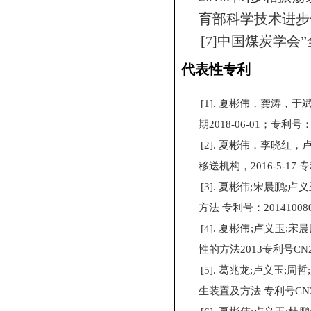
育部科学技术进步
[7]
中国煤炭学会”
代表性专利
[1].
夏彬伟，龚涛，于
期
2018-06-01
；专利号
[2].
夏彬伟，李晓红，
移送机构，
2016-5-17
专
[3].
夏彬伟
;
宋晨鹏
;
卢义
方法
专利号：
20141008
[4].
夏彬伟
;
卢义玉
;
宋晨
性的方法
2013
专利号
CN2
[5].
葛兆龙
;
卢义玉
;
周哲
;
生装置及方法
专利号
CN