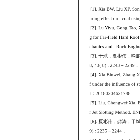
[1].
Xia BW, Liu XF, Son
uring effect on coal usin
[2].
Lu Yiyu, Gong Tao, X
g for Far
-
Field Hard Roof
chanics and Rock Engine
[3].
于斌，夏彬伟，喻
8, 43( 8) : 2243
－
2249
．
[4].
Xia Binwei, Zhang Xu
f under the influence of st
I
：
20180204621788
[5].
Liu, Chengwei
;
Xia, 
r Jet Slotting Method. E
[6].
夏彬伟，龚涛，于
9) : 2235
－
2244
．