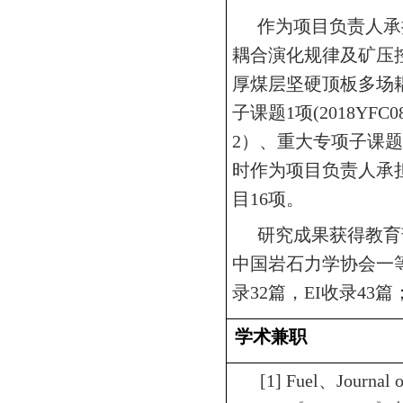
作为项目负责人承
耦合演化规律及矿压
厚煤层坚硬顶板多场
子课题
1
项
(2018YFC0
2
）、重大专项子课题
时作为项目负责人承
目
16
项。
研究成果获得教育
中国岩石力学协会一
录
32
篇，
EI
收录
43
篇
学术兼职
[1] Fuel
、
Journal 