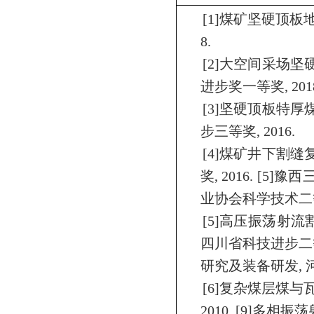
[1]
煤矿坚硬顶板
8.
[2]
大空间采场坚
进步奖一等奖
, 201
[3]
坚硬顶板特厚
步三等奖
, 2016.
[4]
煤矿井下割缝
奖
, 2016. [5]
豫西
业协会科学技术二
[5]
高压
振荡
射流
四川省科技进步二
研究及装备研发
,
[6]
复杂煤层煤与
2010. [9]
多相振荡