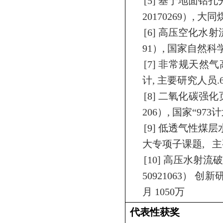
[5]
基于地面钻孔
20170269
）
,
大同
[6]
高压空化水射
91
）
,
国家自然科
[7]
非常规天然气
计
,
主要研究人员
.
[8]
二氧化碳强化
206
）
,
国家“
973
计
[9]
低透气性煤层
大专项子课题
,
主
[10]
高压水射流
50921063
）
创新
月
1050
万
代表性获奖