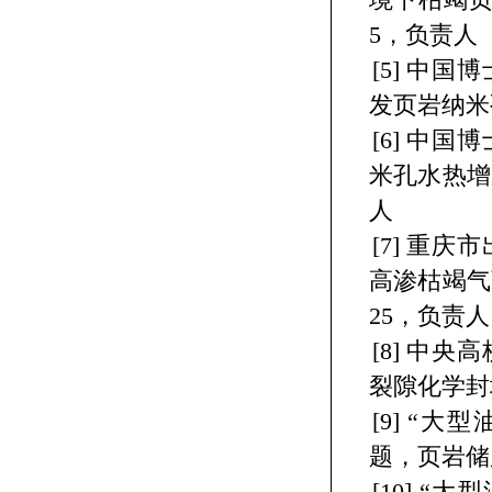
5
，负责人
[5]
中国博
发页岩纳米
[6]
中国博
米孔水热增
人
[7]
重庆市
高渗枯竭气
25
，负责人
[8]
中央高
裂隙化学封
[9]
“大型
题，页岩储
[10]
“大