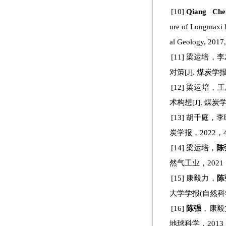
[10]
Qiang Che
ure of Longmaxi b
al Geology, 2017
[11]
梁运培，李
对策
[J].
煤炭学
[12]
梁运培，王
术构想
[J].
煤炭
[13]
胡千庭，李
炭学报，
2022
，
[14]
梁运培，
陈
然气工业，
2021
[15]
康毅力，
陈
大学学报
(
自然科
[16]
陈强
，康毅
地球科学，
2013