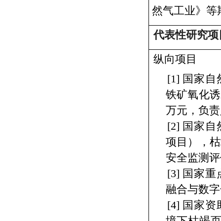
然气工业》等
代表性研究项
纵向项目
[1]
国家自
铁矿氧化诱
万元，负责
[2]
国家自
项目），枯
安全监测评
[3]
国家重
融合与数字
[4]
国家资
境下枯竭