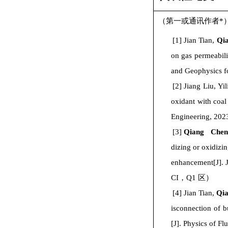
（第一或通讯作者
*
[1]
Jian Tian,
Qi
on gas permeabili
and Geophysics f
[2]
Jiang Liu, Yi
oxidant with coal
Engineering, 202
[3]
Qiang Che
dizing or oxidizi
enhancement[J]. 
CI
，
Q1
区）
[4]
Jian Tian,
Qi
isconnection of 
[J]. Physics of F