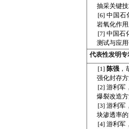
抽采关键技
[6]
中国石
岩氧化作用
[7]
中国石
测试与应用
代表性发明专
[1]
陈强
，
强化封存方
[2]
游利军
爆裂改造方
[3]
游利军
块渗透率的
[4]
游利军