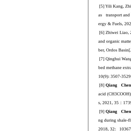
[5]
Yili Kang, Zh
as transport and 
ergy & Fuels, 20
[6]
Zhiwei Liao,
and organic matte
ber, Ordos Basin
[7]
Qinghui Wan
bed methane extr
10(9): 3507-3529
[8]
Qiang Che
acid (CH3COOH) ac
s, 2021, 35
：
173
[9]
Qiang Che
ng during shale-f
2018, 32: 10367