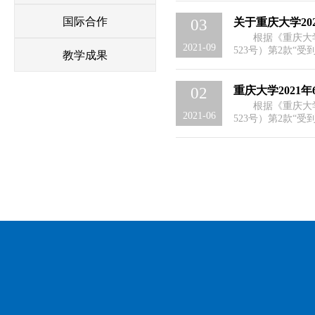
可回校申请补授学
学位的相关事宜通
国际合作
关于重庆大学20
03
2、...
根据《重庆大
2021-09
523号）第2款“
教学成果
学生，在学籍管理
可回校申请补授学
学位的相关事宜通
重庆大学2021
02
2、...
根据《重庆大
2021-06
523号）第2款“
学生，在学籍管理
可回校申请补授学士学
请补授学位。补授
补...