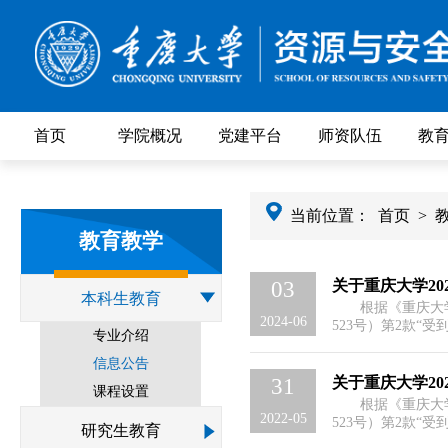
首页
学院概况
党建平台
师资队伍
教
当前位置：
首页
>
教育教学
关于重庆大学20
03
本科生教育
根据《重庆大
2024-06
523号）第2款“
专业介绍
学生，在学籍管理
可回校申请补授学士学
信息公告
院申请补授学士学
关于重庆大学20
31
课程设置
下...
根据《重庆大
2022-05
523号）第2款“
研究生教育
学生，在学籍管理